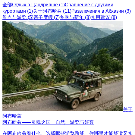
全部
Отдых в Цандрипше
(
1
)
Сравнение с другими
курортами
(
1
)
关于阿布哈兹
(
11
)
Развлечения в Абхазии
(
3
)
景点与游览
(
5
)
亲子度假
(
7
)
冬季与新年
(
8
)
实用建议
(
8
)
关于
阿布哈兹
阿布哈兹——灵魂之国：自然、游览与好客
在阿布哈兹看什么、选择哪些游览路线、住哪里才能舒适又实