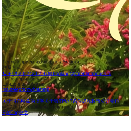
Тёплый приём и отдых по-абхазски
联系方式
📞
+7 (928) 242-02-47
✉
booking@valentinahouse.ru
📍
Октябрьская ул. 492
Цандрипш
, Абхазия
max
telegram
whatsapp
菜单
关于阿布哈兹的博客
关于我们
预订条件
隐私政策
公开要约
©
2026
Гостевой дом Валентина
Рус
Eng
中文