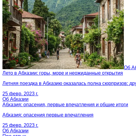
Об А
Лето в Абхазии: горы, море и неожиданные открытия
Летняя поездка в Абхазию оказалась полна сюрпризов: др
25 февр. 2023 г.
Об Абхазии
Абхазия: опасения, первые впечатления и общие итоги
Абхазия: опасения первые впечатления
25 февр. 2023 г.
Об Абхазии