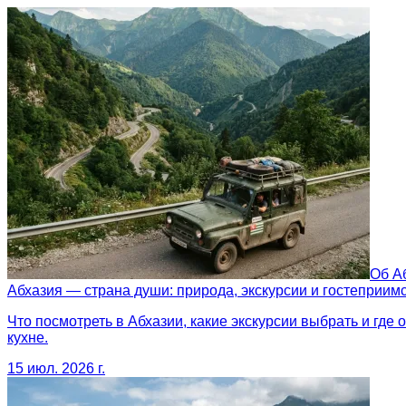
Об А
Абхазия — страна души: природа, экскурсии и гостеприим
Что посмотреть в Абхазии, какие экскурсии выбрать и где
кухне.
15 июл. 2026 г.