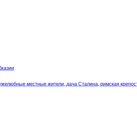
бхазии
ужелюбные местные жители, дача Сталина, римская крепост