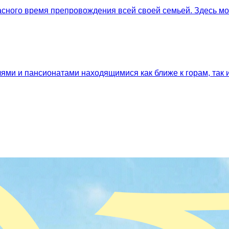
асного время препровождения всей своей семьей. Здесь м
лями и пансионатами находящимися как ближе к горам, так и