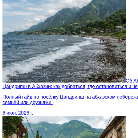
Об А
Цандрипш в Абхазии: как добраться, где остановиться и ч
Полный гайд по посёлку Цандрипш на абхазском побережье
семьёй или друзьями.
6 июл. 2026 г.