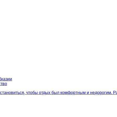
бхазии
ство
 остановиться, чтобы отдых был комфортным и недорогим. Р