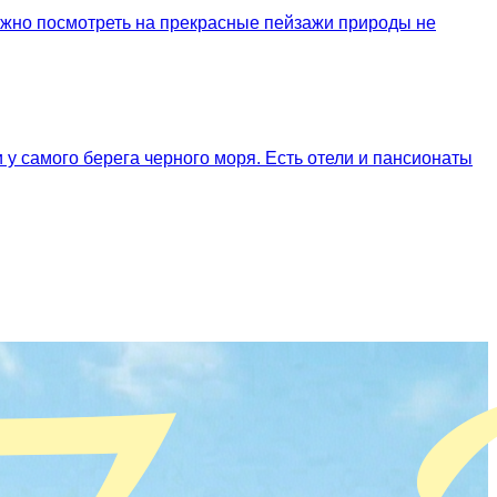
ожно посмотреть на прекрасные пейзажи природы не
 у самого берега черного моря. Есть отели и пансионаты