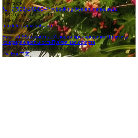
Контакты
📞
+7 (928) 242-02-47
✉
booking@valentinahouse.ru
📍
Октябрьская ул. 492
Цандрипш
, Абхазия
max
telegram
whatsapp
Меню
Блог об Абхазии
О нас
Условия бронирования
Политика
конфиденциальности
Публичная оферта
©
2026
Гостевой дом Валентина
Рус
Eng
中文