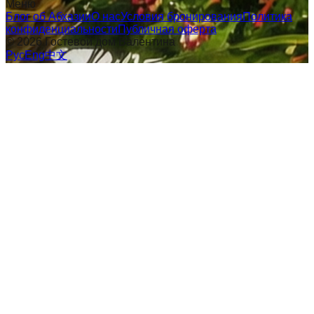
Меню
Блог об Абхазии
О нас
Условия бронирования
Политика
конфиденциальности
Публичная оферта
©
2026
Гостевой дом Валентина
Рус
Eng
中文