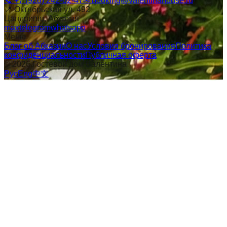
📞
+7 (928) 242-02-47
✉
booking@valentinahouse.ru
📍
Октябрьская ул. 492
Цандрипш
, Абхазия
max
telegram
whatsapp
Меню
Блог об Абхазии
О нас
Условия бронирования
Политика
конфиденциальности
Публичная оферта
©
2026
Гостевой дом Валентина
Рус
Eng
中文