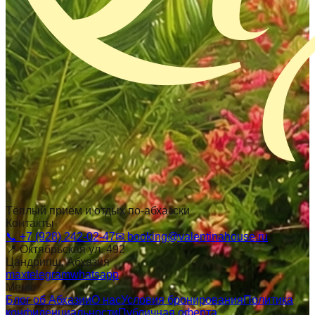
Тёплый приём и отдых по-абхазски
Контакты
📞
+7 (928) 242-02-47
✉
booking@valentinahouse.ru
📍
Октябрьская ул. 492
Цандрипш
, Абхазия
max
telegram
whatsapp
Меню
Блог об Абхазии
О нас
Условия бронирования
Политика
конфиденциальности
Публичная оферта