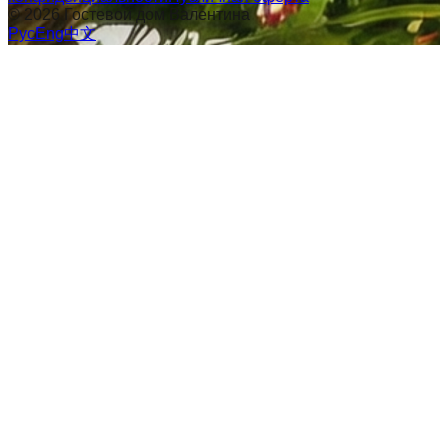
©
2026
Гостевой дом Валентина
Рус
Eng
中文