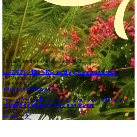
Тёплый приём и отдых по-абхазски
Контакты
📞
+7 (928) 242-02-47
✉
booking@valentinahouse.ru
📍
Октябрьская ул. 492
Цандрипш
, Абхазия
max
telegram
whatsapp
Меню
Блог об Абхазии
О нас
Условия бронирования
Политика
конфиденциальности
Публичная оферта
©
2026
Гостевой дом Валентина
Рус
Eng
中文