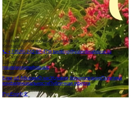
Тёплый приём и отдых по-абхазски
Контакты
📞
+7 (928) 242-02-47
✉
booking@valentinahouse.ru
📍
Октябрьская ул. 492
Цандрипш
, Абхазия
max
telegram
whatsapp
Меню
Блог об Абхазии
О нас
Условия бронирования
Политика
конфиденциальности
Публичная оферта
©
2026
Гостевой дом Валентина
Рус
Eng
中文