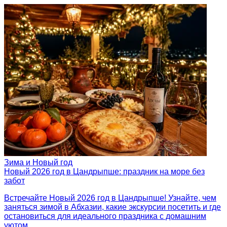
Зима и Новый год
Новый 2026 год в Цандрыпше: праздник на море без
забот
Встречайте Новый 2026 год в Цандрыпше! Узнайте, чем
заняться зимой в Абхазии, какие экскурсии посетить и где
остановиться для идеального праздника с домашним
уютом.