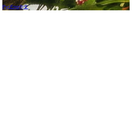
©
2026
Гостевой дом Валентина
Рус
Eng
中文