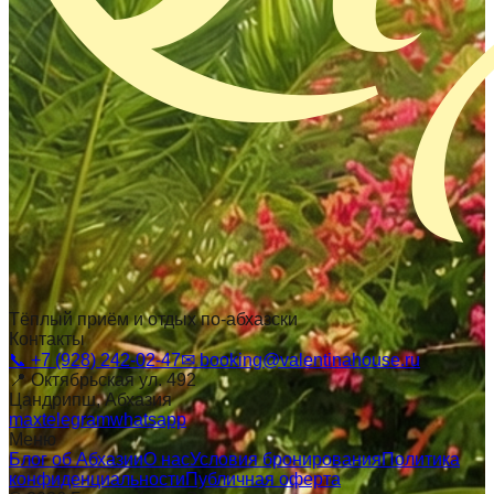
Тёплый приём и отдых по-абхазски
Контакты
📞
+7 (928) 242-02-47
✉
booking@valentinahouse.ru
📍
Октябрьская ул. 492
Цандрипш
, Абхазия
max
telegram
whatsapp
Меню
Блог об Абхазии
О нас
Условия бронирования
Политика
конфиденциальности
Публичная оферта