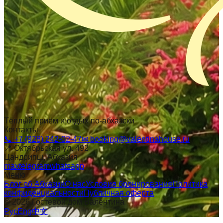
Тёплый приём и отдых по-абхазски
Контакты
📞
+7 (928) 242-02-47
✉
booking@valentinahouse.ru
📍
Октябрьская ул. 492
Цандрипш
, Абхазия
max
telegram
whatsapp
Меню
Блог об Абхазии
О нас
Условия бронирования
Политика
конфиденциальности
Публичная оферта
©
2026
Гостевой дом Валентина
Рус
Eng
中文