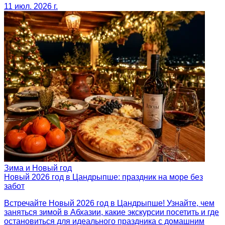
11 июл. 2026 г.
Зима и Новый год
Новый 2026 год в Цандрыпше: праздник на море без
забот
Встречайте Новый 2026 год в Цандрыпше! Узнайте, чем
заняться зимой в Абхазии, какие экскурсии посетить и где
остановиться для идеального праздника с домашним