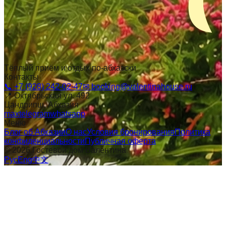
Тёплый приём и отдых по-абхазски
Контакты
📞
+7 (928) 242-02-47
✉
booking@valentinahouse.ru
📍
Октябрьская ул. 492
Цандрипш
, Абхазия
max
telegram
whatsapp
Меню
Блог об Абхазии
О нас
Условия бронирования
Политика
конфиденциальности
Публичная оферта
©
2026
Гостевой дом Валентина
Рус
Eng
中文