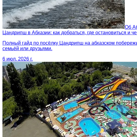
Об А
Цандрипш в Абхазии: как добраться, где остановиться и ч
Полный гайд по посёлку Цандрипш на абхазском побережье
семьёй или друзьями.
6 июл. 2026 г.