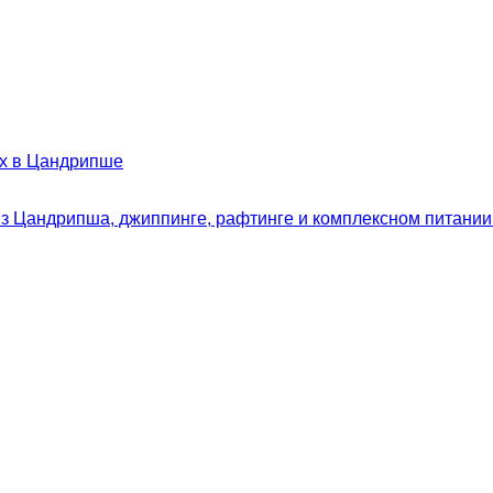
х в Цандрипше
из Цандрипша, джиппинге, рафтинге и комплексном питании 