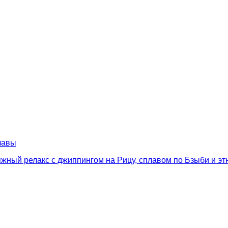
лавы
ляжный релакс с джиппингом на Рицу, сплавом по Бзыби и э