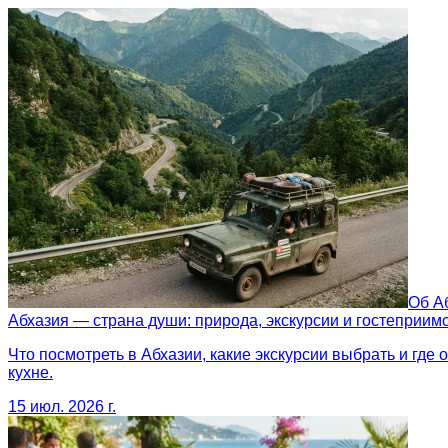
Об А
Абхазия — страна души: природа, экскурсии и гостеприим
Что посмотреть в Абхазии, какие экскурсии выбрать и где
кухне.
15 июл. 2026 г.