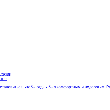
бхазии
ство
 остановиться, чтобы отдых был комфортным и недорогим. Р